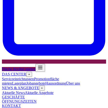
Fläche flexibel mieten
DAS CENTER
+
Serviceeinrichtungen
Promotionfläche
mieten
Lageplan
Jobangebote
Hausordnung
Über uns
NEWS & ANGEBOTE
+
Aktuelle News
Aktuelle Angebote
GESCHÄFTE
ÖFFNUNGSZEITEN
KONTAKT